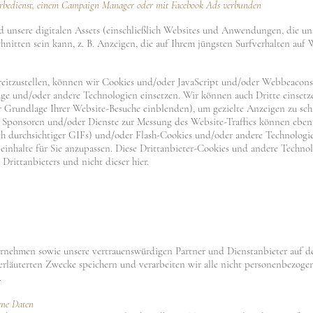
erbedienst, einem Campaign Manager oder mit Facebook Ads verbunden
 unsere digitalen Assets (einschließlich Websites und Anwendungen, die un
schnitten sein kann, z. B. Anzeigen, die auf Ihrem jüngsten Surfverhalten au
eitzustellen, können wir Cookies und/oder JavaScript und/oder Webbeacons (
 und/oder andere Technologien einsetzen. Wir können auch Dritte einsetzen
er Grundlage Ihrer Website-Besuche einblenden), um gezielte Anzeigen zu sch
Sponsoren und/oder Dienste zur Messung des Website-Traffics können ebenf
ch durchsichtiger GIFs) und/oder Flash-Cookies und/oder andere Technolog
inhalte für Sie anzupassen. Diese Drittanbieter-Cookies und andere Technolo
 Drittanbieters und nicht dieser hier.
ternehmen sowie unsere vertrauenswürdigen Partner und Dienstanbieter auf de
 erläuterten Zwecke speichern und verarbeiten wir alle nicht personenbezogen
.
ene Daten