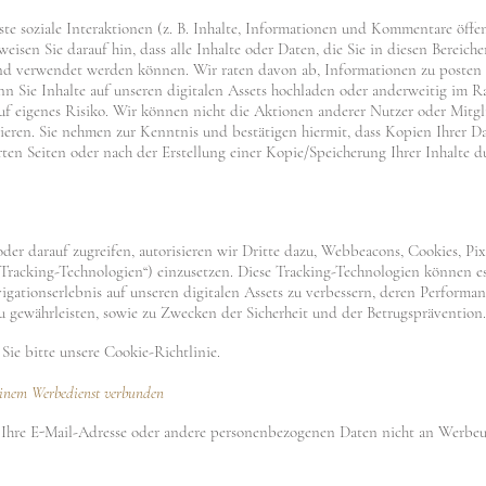
nste soziale Interaktionen (z. B. Inhalte, Informationen und Kommentare öff
isen Sie darauf hin, dass alle Inhalte oder Daten, die Sie in diesen Bereich
und verwendet werden können. Wir raten davon ab, Informationen zu posten o
nn Sie Inhalte auf unseren digitalen Assets hochladen oder anderweitig im 
 auf eigenes Risiko. Wir können nicht die Aktionen anderer Nutzer oder Mitgl
lieren. Sie nehmen zur Kenntnis und bestätigen hiermit, dass Kopien Ihrer D
ten Seiten oder nach der Erstellung einer Kopie/Speicherung Ihrer Inhalte d
er darauf zugreifen, autorisieren wir Dritte dazu, Webbeacons, Cookies, Pix
Tracking-Technologien“) einzusetzen. Diese Tracking-Technologien können es
igationserlebnis auf unseren digitalen Assets zu verbessern, deren Performa
u gewährleisten, sowie zu Zwecken der Sicherheit und der Betrugsprävention.
Sie bitte unsere Cookie-Richtlinie.
einem Werbedienst verbunden
Ihre E-Mail-Adresse oder andere personenbezogenen Daten nicht an Werb