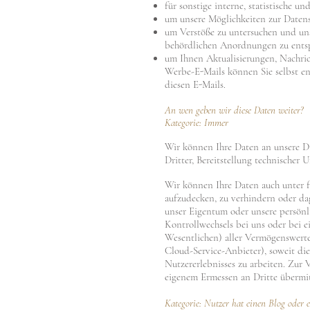
für sonstige interne, statistische u
um unsere Möglichkeiten zur Datens
um Verstöße zu untersuchen und un
behördlichen Anordnungen zu ents
um Ihnen Aktualisierungen, Nachri
Werbe-E-Mails können Sie selbst en
diesen E-Mails.
An wen geben wir diese Daten weiter?
Kategorie: Immer
Wir können Ihre Daten an unsere Di
Dritter, Bereitstellung technischer 
Wir können Ihre Daten auch unter f
aufzudecken, zu verhindern oder da
unser Eigentum oder unsere persönlic
Kontrollwechsels bei uns oder bei
Wesentlichen) aller Vermögenswerte u
Cloud-Service-Anbieter), soweit die
Nutzererlebnisses zu arbeiten. Zur
eigenem Ermessen an Dritte übermi
Kategorie: Nutzer hat einen Blog oder 