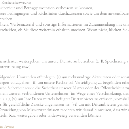
nd Recherchezwecke;
icherheit und Betrugsprävention verbessern zu können;
sere Bedingungen und Richtlinien durchzusetzen sowie um dem anwendbaren
prechen;
chten, Werbematerial und sonstige Informationen im Zusammenhang mit unse
tscheiden, ob Sie diese weiterhin erhalten möchten. Wenn nicht, klicken Sie
enstleister weitergeben, um unsere Dienste zu betreiben (z. B. Speicherung
Unterstützung usw.).
olgenden Umständen offenlegen: (i) um rechtswidrige Aktivitäten oder sonst
gegen vorzugehen; (ii) um unsere Rechte auf Verteidigung zu begründen oder 
he Sicherheit sowie die Sicherheit unserer Nutzer oder der Öffentlichkeit zu 
 einem unserer verbundenen Unternehmen (im Wege einer Verschmelzung, des
. a.); (v) um Ihre Daten mittels befugter Drittanbieter zu erfassen, vorzuha
s für geschäftliche Zwecke angemessen ist; (vi) um mit Drittanbietern gemei
 Vermeidung von Missverständnissen möchten wir darauf hinweisen, dass wir
tteln bzw. weitergeben oder anderweitig verwenden können.
ein Forum