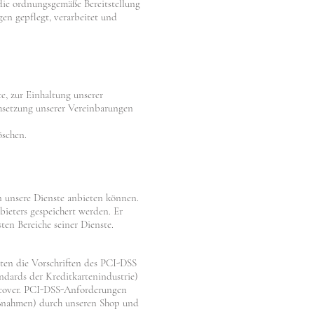
 die ordnungsgemäße Bereitstellung
en gepflegt, verarbeitet und
te, zur Einhaltung unserer
chsetzung unserer Vereinbarungen
öschen.
en unsere Dienste anbieten können.
eters gespeichert werden. Er
ten Bereiche seiner Dienste.
ten die Vorschriften des PCI-DSS
andards der Kreditkartenindustrie)
scover. PCI-DSS-Anforderungen
Maßnahmen) durch unseren Shop und