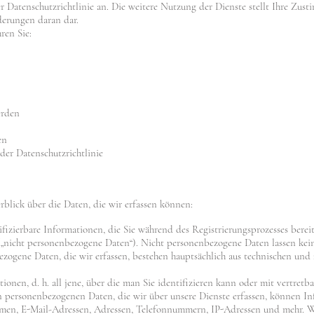
 Datenschutzrichtlinie an. Die weitere Nutzung der Dienste stellt Ihre Zus
derungen daran dar.
ren Sie:
erden
en
er Datenschutzrichtlinie
blick über die Daten, die wir erfassen können:
tifizierbare Informationen, die Sie während des Registrierungsprozesses berei
„nicht personenbezogene Daten“). Nicht personenbezogene Daten lassen kei
bezogene Daten, die wir erfassen, bestehen hauptsächlich aus technischen un
ationen, d. h. all jene, über die man Sie identifizieren kann oder mit vertre
 personenbezogenen Daten, die wir über unsere Dienste erfassen, können In
amen, E-Mail-Adressen, Adressen, Telefonnummern, IP-Adressen und mehr. 