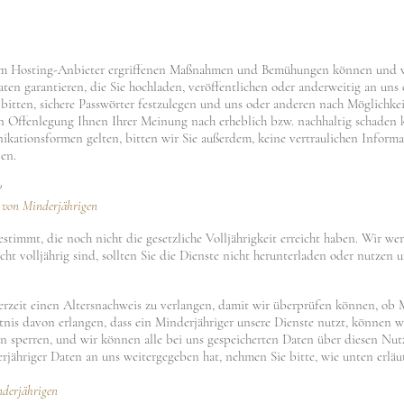
.
em Hosting-Anbieter ergriffenen Maßnahmen und Bemühungen können und w
aten garantieren, die Sie hochladen, veröffentlichen oder anderweitig an uns
itten, sichere Passwörter festzulegen und uns oder anderen nach Möglichkei
n Offenlegung Ihnen Ihrer Meinung nach erheblich bzw. nachhaltig schaden 
ikationsformen gelten, bitten wir Sie außerdem, keine vertraulichen Informa
en.
?
n von Minderjährigen
estimmt, die noch nicht die gesetzliche Volljährigkeit erreicht haben. Wir w
ht volljährig sind, sollten Sie die Dienste nicht herunterladen oder nutzen
derzeit einen Altersnachweis zu verlangen, damit wir überprüfen können, ob 
ntnis davon erlangen, dass ein Minderjähriger unsere Dienste nutzt, können 
n sperren, und wir können alle bei uns gespeicherten Daten über diesen Nutz
ähriger Daten an uns weitergegeben hat, nehmen Sie bitte, wie unten erläut
nderjährigen