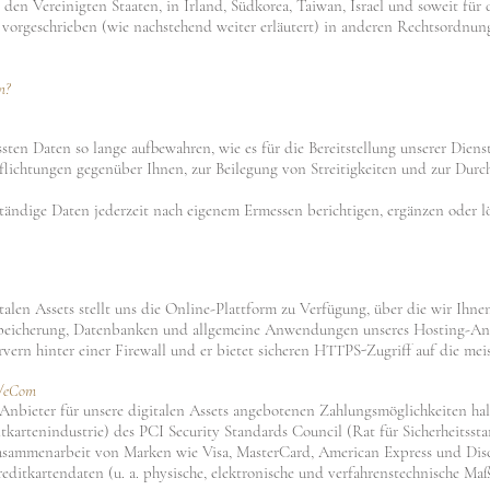
en Vereinigten Staaten, in Irland, Südkorea, Taiwan, Israel und soweit für
 vorgeschrieben (wie nachstehend weiter erläutert) in anderen Rechtsordnung
n?
assten Daten so lange aufbewahren, wie es für die Bereitstellung unserer Diens
pflichtungen gegenüber Ihnen, zur Beilegung von Streitigkeiten und zur Dur
tändige Daten jederzeit nach eigenem Ermessen berichtigen, ergänzen oder l
talen Assets stellt uns die Online-Plattform zu Verfügung, über die wir Ihn
peicherung, Datenbanken und allgemeine Anwendungen unseres Hosting-Anbi
rvern hinter einer Firewall und er bietet sicheren HTTPS-Zugriff auf die meis
n/eCom
nbieter für unsere digitalen Assets angebotenen Zahlungsmöglichkeiten hal
tkartenindustrie) des PCI Security Standards Council (Rat für Sicherheitsst
 Zusammenarbeit von Marken wie Visa, MasterCard, American Express und Di
editkartendaten (u. a. physische, elektronische und verfahrenstechnische 