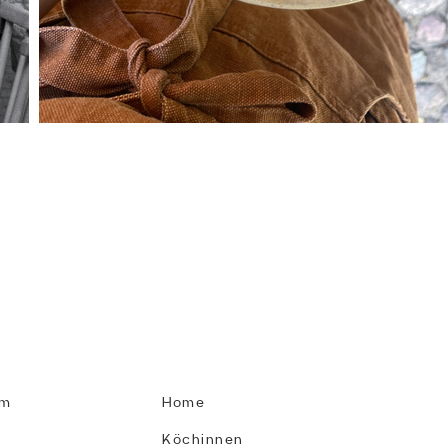
MENÜ
om
Home
n
Köchinnen