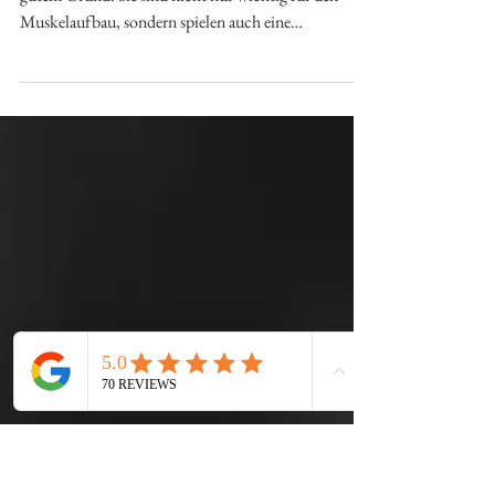
Ernährung für deinen
Alltag / Yoga / Pilates &
Fitness Retreat!
Proteine sind gerade in aller Munde – und das aus
gutem Grund. Sie sind nicht nur wichtig für den
Muskelaufbau, sondern spielen auch eine
entscheidende Rolle für unsere Sättigung, unseren
Energiehaushalt und einen stabilen Blutzuckerspiegel.
Gerade bei einem Yoga oder Pilates Retreat ist eine
ausgewogene, proteinreiche Ernährung besonders
wichtig. Wir finden, viele Veranstalter (z.B. von oYga
Retreats, Pilates Retreats, Tanzseminaren, Fitness und
Krafttraining Retreats. ) unt