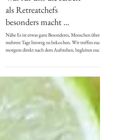
Was für uns die Arbeit
als Retreatchefs
besonders macht ...
Nähe Es ist etwas ganz Besonderes, Menschen über
mehrere Tage hinweg zu bekochen. Wir treffen euch
morgens direkt nach dem Aufstehen, begleiten euch
durch den Tag und schicken euch mit unserem
Abendessen ins Bett. Dabei entstehen Kontakte,
Rezepte werden weitergegeben, spezielle Wünsche an
der Küchentür erfragt und Feedback in die Küche
gerufen. Wir schätzen diese Nähe und den
persönlichen Kontakt sehr. Oasen Jeder Ort, an den
uns unsere Arbeit bringt, ist eine Oase für sich.